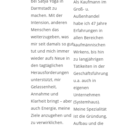
bei Satya Yoga in
Als Kaufmann im
Darmstadt zu
Groß- u.
machen. Mit der
Außenhandel
Intension, anderen
habe ich 47 Jahre
Menschen das
Erfahrungen in
weiterzugeben, was
allen Bereichen
mir seit damals so gut
kaufmännischen
tut und mich immer
Wirkens, bis hin
wieder aufs Neue in
zu langjährigen
den tagtäglichen
Tätikeiten in der
Herausforderungen
Geschäftsführung
unterstützt, mir
u.a. auch in
Gelassenheit,
eigenen
Annahme und
Unternehmen
Klarheit bringt – aber
(Systemhaus).
auch Energie, meine
Meine Spezialität
Ziele anzugehen und
ist die Gründung,
zu verwirklichen.
Aufbau und die