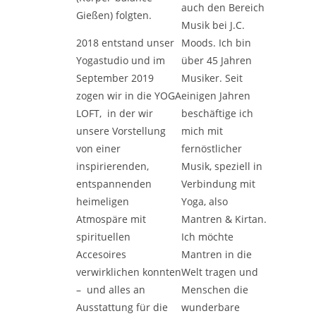
auch den Bereich
Gießen) folgten.
Musik bei J.C.
2018 entstand unser
Moods. Ich bin
Yogastudio und im
über 45 Jahren
September 2019
Musiker. Seit
zogen wir in die YOGA
einigen Jahren
LOFT, in der wir
beschäftige ich
unsere Vorstellung
mich mit
von einer
fernöstlicher
inspirierenden,
Musik, speziell in
entspannenden
Verbindung mit
heimeligen
Yoga, also
Atmospäre mit
Mantren & Kirtan.
spirituellen
Ich möchte
Accesoires
Mantren in die
verwirklichen konnten
Welt tragen und
– und alles an
Menschen die
Ausstattung für die
wunderbare