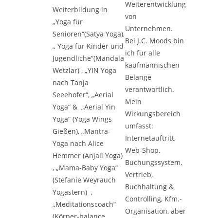
Weiterentwicklung
Weiterbildung in
von
„Yoga für
Unternehmen.
Senioren“(Satya Yoga),
Bei J.C. Moods bin
„ Yoga für Kinder und
ich für alle
Jugendliche“(Mandala
kaufmännischen
Wetzlar) , „YIN Yoga
Belange
nach Tanja
verantwortlich.
Seeehofer“, „Aerial
Mein
Yoga“ & „Aerial Yin
Wirkungsbereich
Yoga“ (Yoga Wings
umfasst:
Gießen), „Mantra-
Internetauftritt,
Yoga nach Alice
Web-Shop,
Hemmer (Anjali Yoga)
Buchungssystem,
, „Mama-Baby Yoga“
Vertrieb,
(Stefanie Weyrauch
Buchhaltung &
Yogastern) ,
Controlling, Kfm.-
„Meditationscoach“
Organisation, aber
(Körper-balance